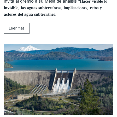
invita al gremio a su Mesa de análisis “𝐇𝐚𝐜𝐞𝐫 𝐯𝐢𝐬𝐢𝐛𝐥𝐞 𝐥𝐨
𝐢𝐧𝐯𝐢𝐬𝐢𝐛𝐥𝐞, 𝐥𝐚𝐬 𝐚𝐠𝐮𝐚𝐬 𝐬𝐮𝐛𝐭𝐞𝐫𝐫𝐚́𝐧𝐞𝐚𝐬; 𝐢𝐦𝐩𝐥𝐢𝐜𝐚𝐜𝐢𝐨𝐧𝐞𝐬, 𝐫𝐞𝐭𝐨𝐬 𝐲
𝐚𝐜𝐭𝐨𝐫𝐞𝐬 𝐝𝐞𝐥 𝐚𝐠𝐮𝐚 𝐬𝐮𝐛𝐭𝐞𝐫𝐫𝐚́𝐧𝐞𝐚
Leer más