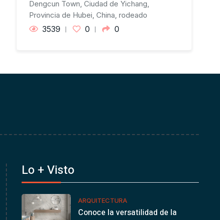
Dengcun Town, Ciudad de Yichang,
Provincia de Hubei, China, rodeado
3539
0
0
Lo + Visto
ARQUITECTURA
Conoce la versatilidad de la