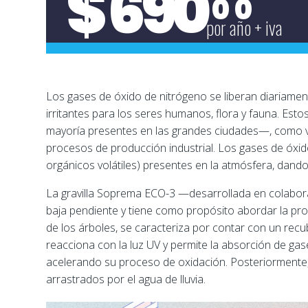
$
690
0 0
por año + iva
Los gases de óxido de nitrógeno se liberan diariamen
irritantes para los seres humanos, flora y fauna. Est
mayoría presentes en las grandes ciudades—, como ve
procesos de producción industrial. Los gases de óxid
orgánicos volátiles
) presentes en la atmósfera, dand
La
gravilla Soprema ECO-3
—desarrollada en colabora
baja pendiente y tiene como propósito abordar la pro
de los árboles, se caracteriza por contar con un recub
reacciona con la luz UV y permite la absorción de ga
acelerando su proceso de oxidación. Posteriormente,
arrastrados por el agua de lluvia.