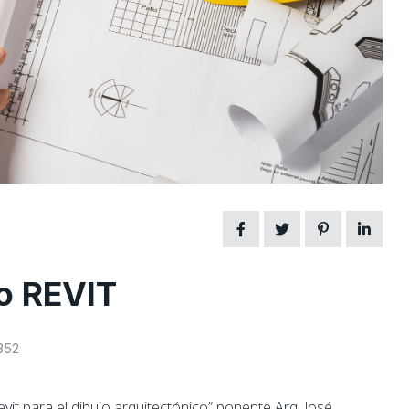
so REVIT
352
evit para el dibujo arquitectónico” ponente Arq. José